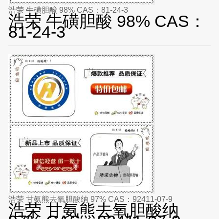
浩荣 牛磺胆酸 98% CAS：81-24-3
浩荣 牛磺胆酸 98% CAS：
81-24-3
浩荣 甘氨熊去氧胆酸纳 97% CAS：92411-07-9
浩荣 甘氨熊去氧胆酸纳