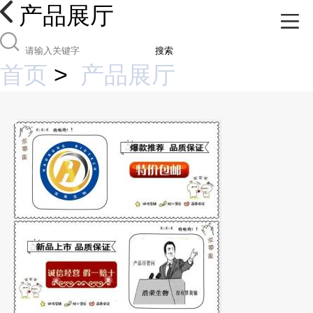
产品展厅
搜索
首页
>
产品展厅