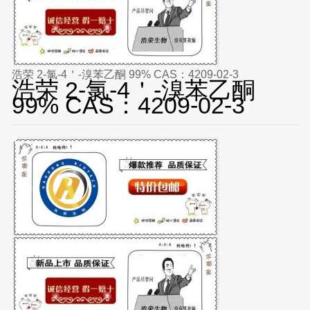
浩荣 2-氯-4＇-溴苯乙酮 99% CAS：4209-02-3
浩荣 2-氯-4＇-溴苯乙酮
99% CAS：4209-02-3