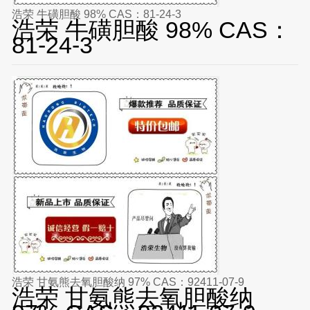
浩荣 牛磺胆酸 98% CAS：81-24-3
浩荣 牛磺胆酸 98% CAS：
81-24-3
浩荣 甘氨熊去氧胆酸纳 97% CAS：92411-07-9
浩荣 甘氨熊去氧胆酸纳