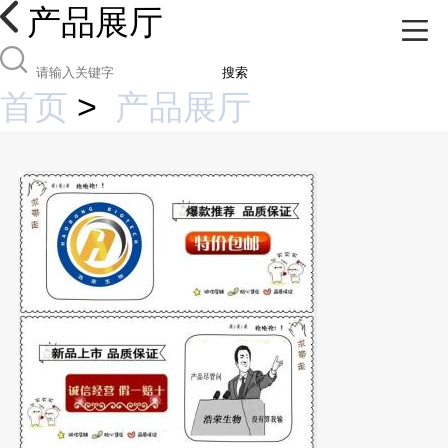
产品展厅
搜索
首页
>
产品展厅