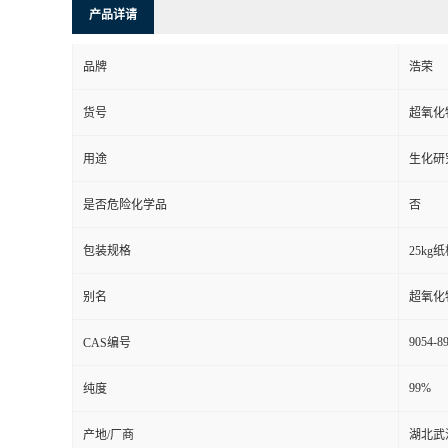
产品详请
品牌
浩荣
货号
超氧化
用途
生化研
是否危险化学品
否
包装规格
25kg
别名
超氧化
9054-89
CAS编号
99%
纯度
产地/厂商
湖北武