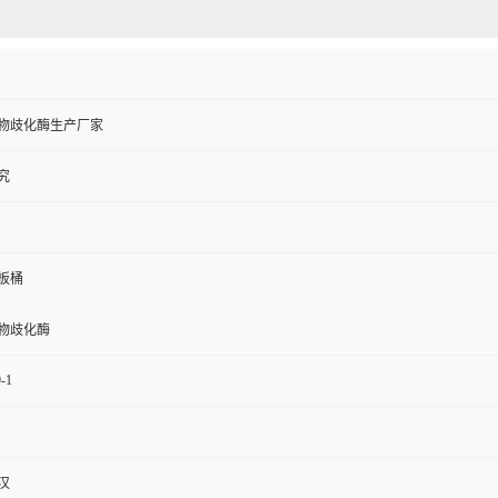
物歧化酶生产厂家
究
纸板桶
物歧化酶
-1
汉