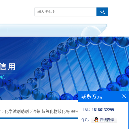
联系方式
手机：
18186132299
厅
>
化学试剂助剂
>
浩荣 超氧化物歧化酶 99% CAS：9054-89-1
Q Q：