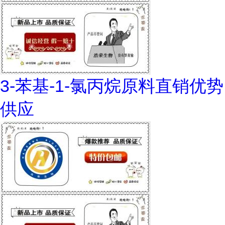
3-苯基-1-氯丙烷原料直销优势
供应