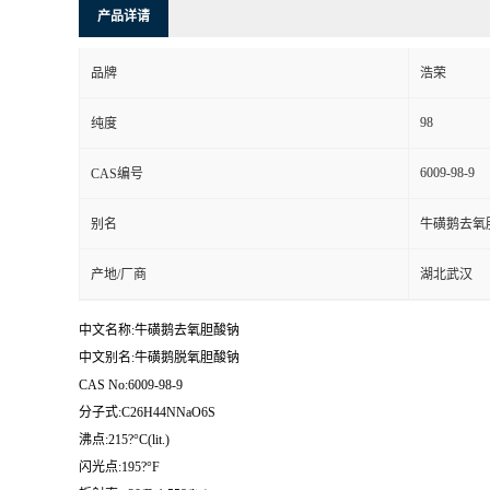
产品详请
品牌
浩荣
98
纯度
6009-98-9
CAS编号
别名
牛磺鹅去氧
产地/厂商
湖北武汉
中文名称:牛磺鹅去氧胆酸钠
中文别名:牛磺鹅脱氧胆酸钠
CAS No:6009-98-9
分子式:C26H44NNaO6S
沸点:215?°C(lit.)
闪光点:195?°F