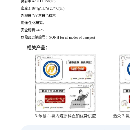
折射率:n20/D 1.558(lit.)
密度:1.164?g/mL?at 25?°C(lit.)
外观白色至灰白色粉末
用途:生化研究。
安全说明:24/25
危险品运输编号：NONH for all modes of transport
相关产品：
3-苯基-1-氯丙烷原料直销优势供应
浩荣 2-氯