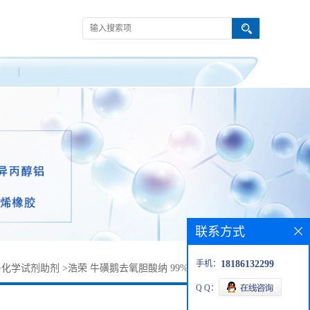
联系方式
手机：
18186132299
>
化学试剂助剂
>
浩荣 牛磺鹅去氧胆酸纳 99% CAS：6009-98-9
Q Q：