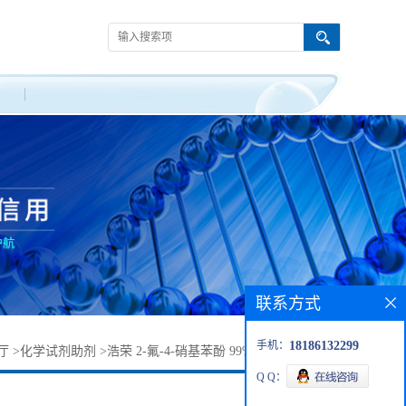
联系方式
手机：
18186132299
厅
>
化学试剂助剂
>
浩荣 2-氟-4-硝基苯酚 99% CAS：403-19-0
Q Q：