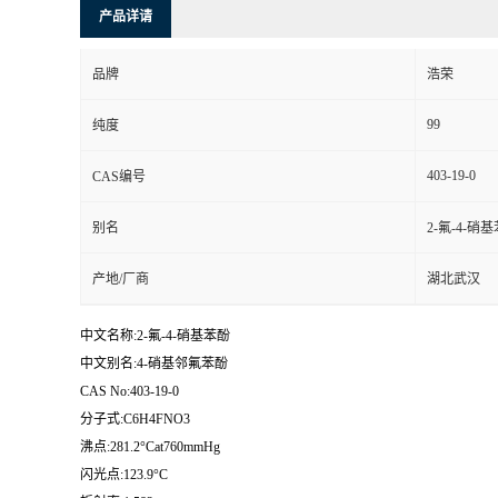
产品详请
品牌
浩荣
99
纯度
403-19-0
CAS编号
别名
2-氟-4-硝
产地/厂商
湖北武汉
中文名称:2-氟-4-硝基苯酚
中文别名:4-硝基邻氟苯酚
CAS No:403-19-0
分子式:C6H4FNO3
沸点:281.2°Cat760mmHg
闪光点:123.9°C