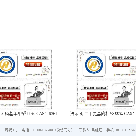
-5-硝基苯甲醛 99% CAS：6361-
浩荣 对二甲氨基肉桂醛 99% CAS：6
21-3
18-5
山二路特1号
电话：18186132299（微信同号）
联系人: 吕经理
手机: 18186132299