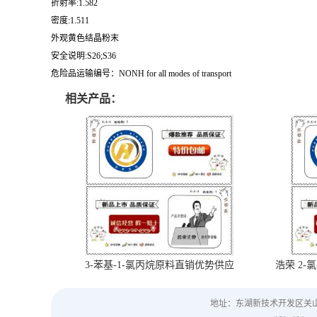
折射率:1.582
密度:1.511
外观黄色结晶粉末
安全说明:S26;S36
危险品运输编号：NONH for all modes of transport
相关产品：
3-苯基-1-氯丙烷原料直销优势供应
浩荣 2-氯
地址：东湖新技术开发区关