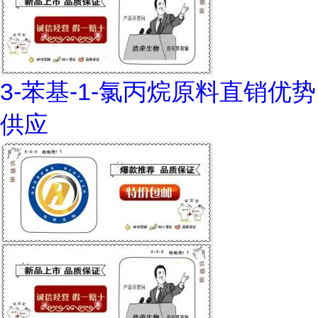
3-苯基-1-氯丙烷原料直销优势
供应