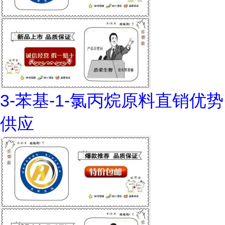
3-苯基-1-氯丙烷原料直销优势
供应