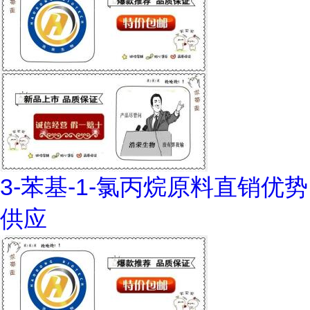
3-苯基-1-氯丙烷原料直销优势
供应