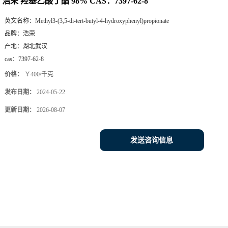
浩荣 羟基乙酸丁酯 98% CAS：7397-62-8
英文名称：
Methyl3-(3,5-di-tert-butyl-4-hydroxyphenyl)propionate
品牌：
浩荣
产地：
湖北武汉
cas：
7397-62-8
价格：
￥400/千克
发布日期：
2024-05-22
更新日期：
2026-08-07
发送咨询信息