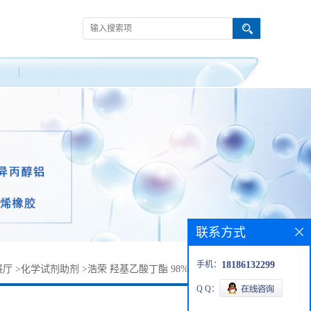
联系方式
手机：
18186132299
展厅
>
化学试剂助剂
>
浩荣 羟基乙酸丁酯 98% CAS：7397-62-8
Q Q：