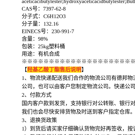
aceticacibutylester;hydroxyaceticacidbutyl
CAS号：7397-62-8
分子式：C6H12O3
分子量：132.16
EINECS号：230-991-7
含量：98%
包装：25kg塑料桶
用途：有机合成
※※※※※※※※※※※※※※※※※※※※
【
羟基乙酸丁酯
售后说明
】
1、物流快递配送我们合作的物流公司有德邦物
公司，也可以由客户您制定物流公司。快递公
2、付款方式
国内客户款到发货，支持银行对公转账、银行
我们也会尽快安排货物及时送到客户指定仓库
3、退换货政策
1）到货后请买家仔细确认货物完好再签收，按