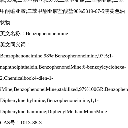
胺,95%;二苯甲酮亚胺97%;二苯甲亚胺;二苯酮亚胺;二苯
甲酮缩亚胺;二苯甲酮亚胺盐酸盐98%5319-67-5淡黄色油
状物
英文名称：Benzophenoneimine
英文同义词：
Benzophenoneimine,98%;Benzophenoneimine,97%;1-
naphtholphthalein.BenzophenoneiMine;6-benzoylcyclohexa-
2,Chemicalbook4-dien-1-
iMine;BenzophenoneiMine,stabilized,97%100GR;Benzophen
Diphenylmethylimine,Benzophenoneimine,1,1-
Diphenylmethanimine;DiphenylMethaniMineiMine
CAS号：1013-88-3