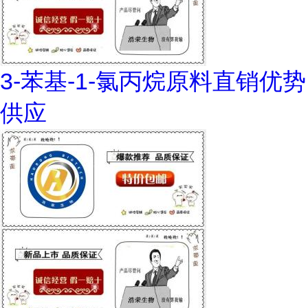
3-苯基-1-氯丙烷原料直销优势
供应