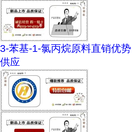
3-苯基-1-氯丙烷原料直销优势
供应