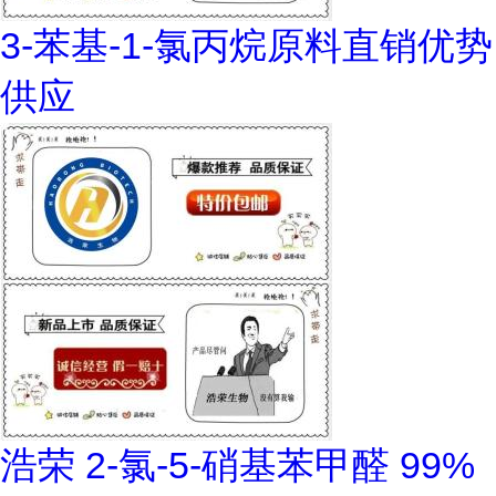
3-苯基-1-氯丙烷原料直销优势
供应
浩荣 2-氯-5-硝基苯甲醛 99%