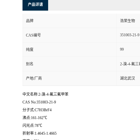
产品详请
品牌
浩荣生物
351003-21-9
CAS编号
99
纯度
别名
2-溴-4-氟
产地/厂商
湖北武汉
中文名称:2-溴-4-氟三氟甲苯
CAS No:351003-21-9
分子式:C7H3BrF4
沸点:161-162℃
闪光点:78℃
折射率:1.4645-1.4665