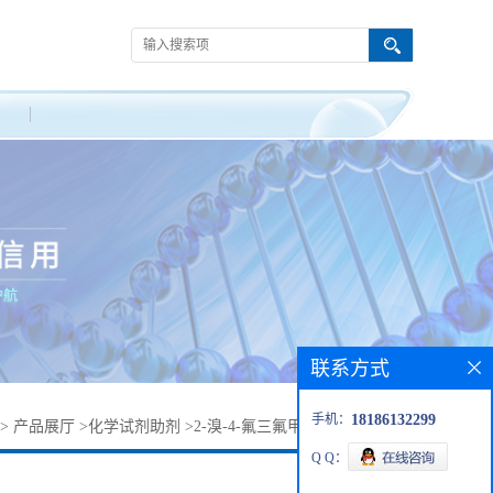
联系方式
手机：
18186132299
>
产品展厅
>
化学试剂助剂
>
2-溴-4-氟三氟甲苯丨351003-21-9
Q Q：