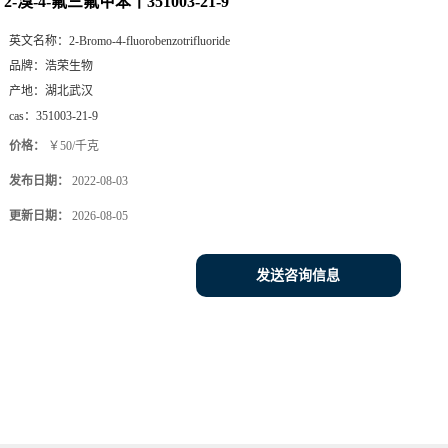
2-溴-4-氟三氟甲苯丨351003-21-9
英文名称：
2-Bromo-4-fluorobenzotrifluoride
品牌：
浩荣生物
产地：
湖北武汉
cas：
351003-21-9
价格：
￥50/千克
发布日期：
2022-08-03
更新日期：
2026-08-05
发送咨询信息