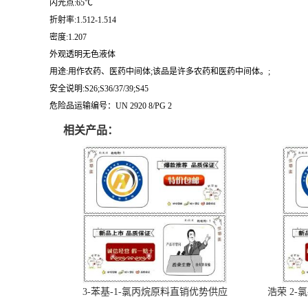
闪光点:65℃
折射率:1.512-1.514
密度:1.207
外观透明无色液体
用途:用作农药、医药中间体;该品是许多农药和医药中间体。;
安全说明:S26;S36/37/39;S45
危险品运输编号：UN 2920 8/PG 2
相关产品：
3-苯基-1-氯丙烷原料直销优势供应
浩荣 2-氯