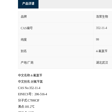
产品详请
品牌
浩荣生物
352-11-4
CAS编号
99
纯度
别名
4-氟氯苄
产地/厂商
湖北武汉
中文名称:4-氟氯苄
中文别名:对氟苄氯
CAS No:352-11-4
EINECS号：206-516-4
分子式:C7H6ClF
沸点:181.2℃