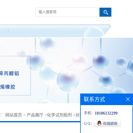
联系方式
手机：
18186132299
置：
网站首页
>
产品展厅
>
化学试剂助剂
>
对氟氯苄丨352-11-4
Q Q：