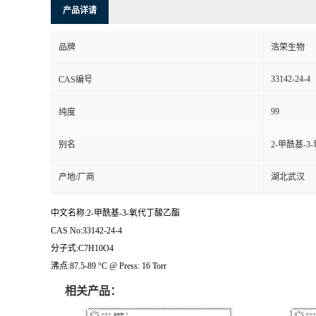
产品详请
品牌
浩荣生物
33142-24-4
CAS编号
99
纯度
别名
2-甲酰基-
产地/厂商
湖北武汉
中文名称:2-甲酰基-3-氧代丁酸乙酯
CAS No:33142-24-4
分子式:C7H10O4
沸点:87.5-89 °C @ Press: 16 Torr
相关产品：