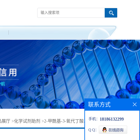
联系方式
手机：
18186132299
品展厅
>
化学试剂助剂
>
2-甲酰基-3-氧代丁酸乙酯丨33142-24-4
Q Q：