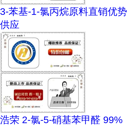
3-苯基-1-氯丙烷原料直销优势
供应
浩荣 2-氯-5-硝基苯甲醛 99%