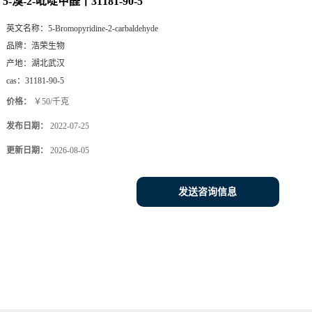
5-溴-2-吡啶甲醛丨31181-90-5
英文名称：
5-Bromopyridine-2-carbaldehyde
品牌：
浩荣生物
产地：
湖北武汉
cas：
31181-90-5
价格：
￥50/千克
发布日期：
2022-07-25
更新日期：
2026-08-05
发送咨询信息