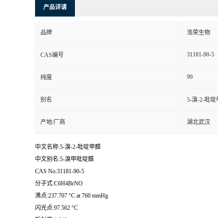
产品详请
品牌
浩荣生物
31181-90-5
CAS编号
99
纯度
别名
5-溴-2-吡
产地/厂商
湖北武汉
中文名称:5-溴-2-吡啶甲醛
中文别名:5-溴甲吡啶醛
CAS No:31181-90-5
分子式:C6H4BrNO
沸点:237.707 °C at 760 mmHg
闪光点:97.562 °C