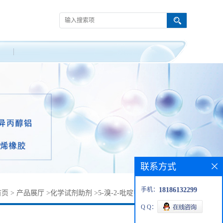
联系方式
手机：
18186132299
首页
>
产品展厅
>
化学试剂助剂
>
5-溴-2-吡啶甲醛丨31181-90-5
Q Q：