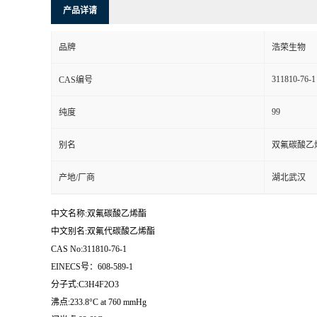
产品详请
品牌
浩荣生物
311810-76-1
CAS编号
99
纯度
别名
双氟碳酸乙
产地/厂商
湖北武汉
中文名称:双氟碳酸乙烯酯
中文别名:双氟代碳酸乙烯酯
CAS No:311810-76-1
EINECS号：608-589-1
分子式:C3H4F2O3
沸点:233.8°C at 760 mmHg