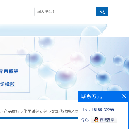
联系方式
手机：
18186132299
>
产品展厅
>
化学试剂助剂
>
双氟代碳酸乙烯酯丨311810-76-1
Q Q：