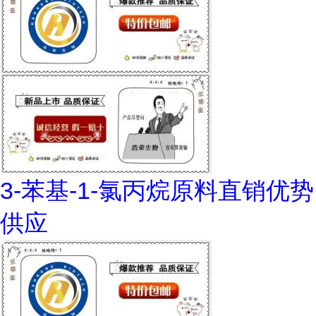
3-苯基-1-氯丙烷原料直销优势
供应