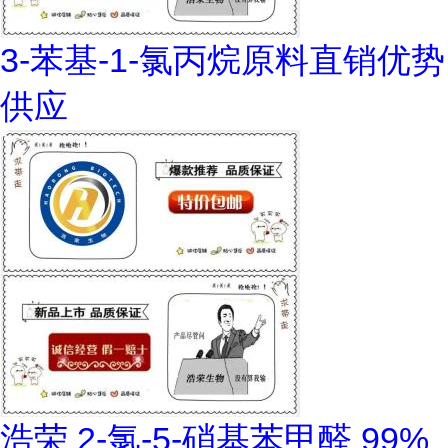
3-苯基-1-氯丙烷原料直销优势
供应
浩荣 2-氯-5-硝基苯甲醛 99%