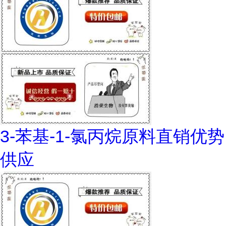
3-苯基-1-氯丙烷原料直销优势
供应