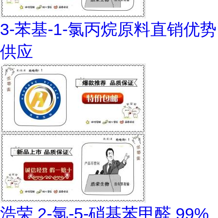
3-苯基-1-氯丙烷原料直销优势
供应
浩荣 2-氯-5-硝基苯甲醛 99%