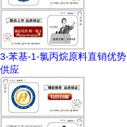
3-苯基-1-氯丙烷原料直销优势
供应