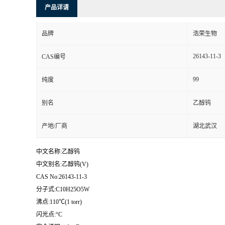
产品详请
品牌
浩荣生物
26143-11-3
CAS编号
99
纯度
别名
乙醇钨
产地/厂商
湖北武汉
中文名称:乙醇钨
中文别名:乙醇钨(V)
CAS No:26143-11-3
分子式:C10H25O5W
沸点:110℃(1 torr)
闪光点:°C