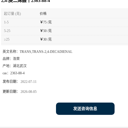
2,4-庚二烯醛丨2363-88-4
起订量 (克)
价格
1-5
￥
75 /克
5-25
￥
50 /克
≥25
￥
30 /克
英文名称：
TRANS,TRANS-2,4-DECADIENAL
品牌：
浩荣
产地：
湖北武汉
cas：
2363-88-4
发布日期：
2022-07-11
更新日期：
2026-08-05
发送咨询信息