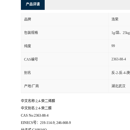
产品详请
品牌
浩荣
包装规格
1g/袋、25
99
纯度
2363-88-4
CAS编号
别名
反-2-反-4
产地/厂商
湖北武汉
中文名称:2,4-癸二烯醛
中文别名:2.4-癸二醛
CAS No:2363-88-4
EINECS号：219-114-9; 246-668-9
分子式:C10H16O