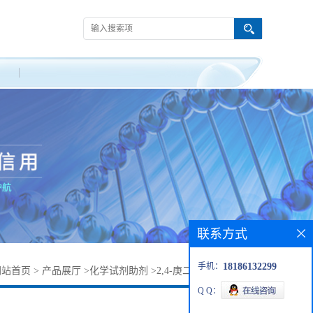
联系方式
手机：
18186132299
网站首页
>
产品展厅
>
化学试剂助剂
>
2,4-庚二烯醛丨2363-88-4
Q Q：