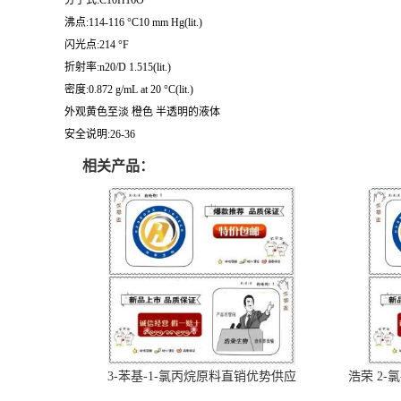
沸点:114-116 °C10 mm Hg(lit.)
闪光点:214 °F
折射率:n20/D 1.515(lit.)
密度:0.872 g/mL at 20 °C(lit.)
外观黄色至淡 橙色 半透明的液体
安全说明:26-36
相关产品：
3-苯基-1-氯丙烷原料直销优势供应
浩荣 2-氯