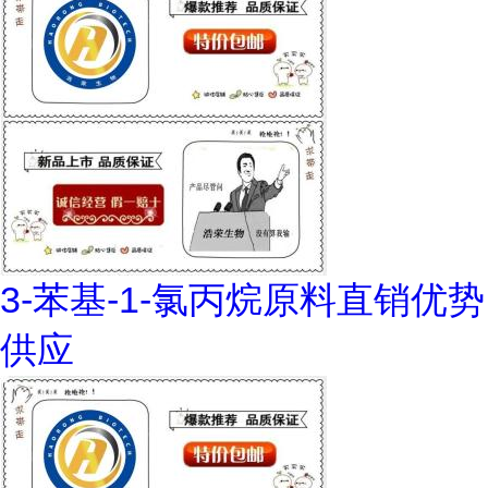
3-苯基-1-氯丙烷原料直销优势
供应