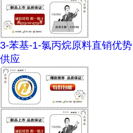
3-苯基-1-氯丙烷原料直销优势
供应