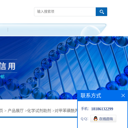
联系方式
手机：
18186132299
页
>
产品展厅
>
化学试剂助剂
>
对甲苯磺酰丙酮腙丨3900-79-6
Q Q：