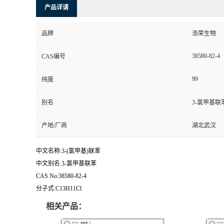
产品详请
品牌
浩荣生物
38580-82-4
CAS编号
99
纯度
别名
3-氯甲基联
产地/厂商
湖北武汉
中文名称:3-(氯甲基)联苯
中文别名:3-氯甲基联苯
CAS No:38580-82-4
分子式:C13H11Cl
相关产品：