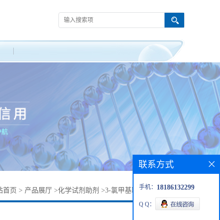
联系方式
手机：
18186132299
站首页
>
产品展厅
>
化学试剂助剂
>
3-氯甲基联苯丨38580-82-4
Q Q：