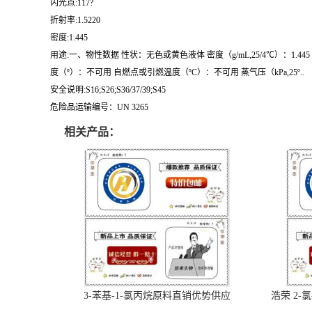
闪光点:117?
折射率:1.5220
密度:1.445
用途:一、物性数据 性状：无色或黄色液体 密度（g/mL,25/4℃）：1.445 相
度（º）：不可用 自燃点或引燃温度（ºC）：不可用 蒸气压（kPa,25º..
安全说明:S16;S26;S36/37/39;S45
危险品运输编号：UN 3265
相关产品：
3-苯基-1-氯丙烷原料直销优势供应
浩荣 2-氯