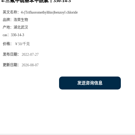
4-三氟甲硫基苯甲酰氯丨330-14-3
英文名称：
4-(Trifluoromethylthio)benzoyl chloride
品牌：
浩荣生物
产地：
湖北武汉
cas：
330-14-3
价格：
￥50/千克
发布日期：
2022-07-27
更新日期：
2026-08-07
发送咨询信息