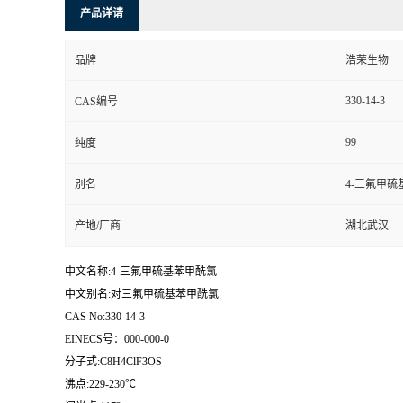
产品详请
品牌
浩荣生物
330-14-3
CAS编号
99
纯度
别名
4-三氟甲
产地/厂商
湖北武汉
中文名称:4-三氟甲硫基苯甲酰氯
中文别名:对三氟甲硫基苯甲酰氯
CAS No:330-14-3
EINECS号：000-000-0
分子式:C8H4ClF3OS
沸点:229-230℃