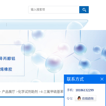
联系方式
手机：
18186132299
>
产品展厅
>
化学试剂助剂
>
4-三氟甲硫基苯甲酰氯丨330-14-3
Q Q：