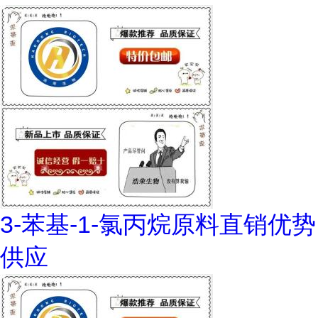
3-苯基-1-氯丙烷原料直销优势
供应