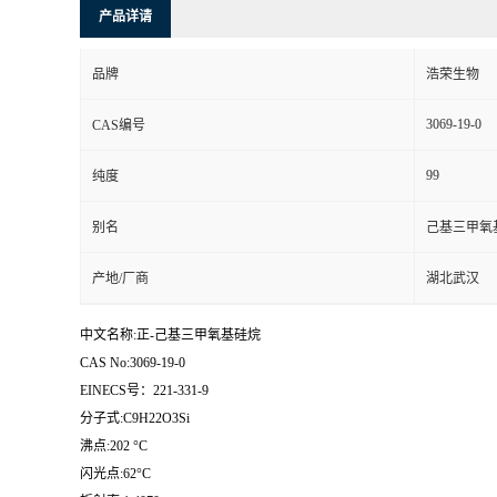
产品详请
品牌
浩荣生物
3069-19-0
CAS编号
99
纯度
别名
己基三甲氧
产地/厂商
湖北武汉
中文名称:正-己基三甲氧基硅烷
CAS No:3069-19-0
EINECS号：221-331-9
分子式:C9H22O3Si
沸点:202 °C
闪光点:62°C