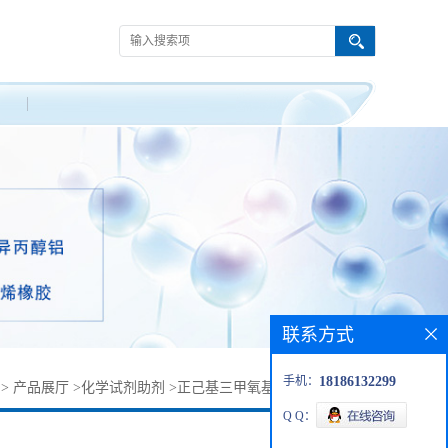
联系方式
手机：
18186132299
>
产品展厅
>
化学试剂助剂
>
正己基三甲氧基硅烷丨3069-19-0
Q Q：