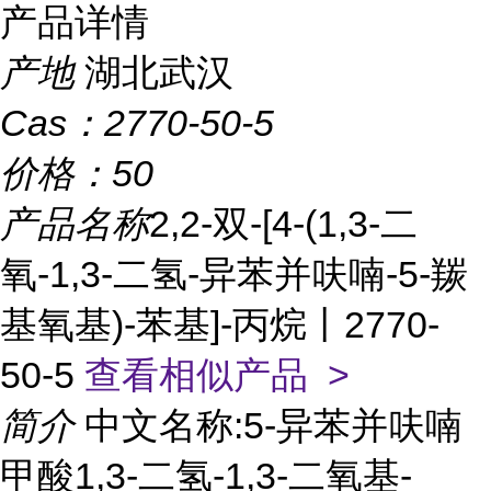
产品详情
产地
湖北武汉
Cas：
2770-50-5
价格：
50
产品名称
2,2-双-[4-(1,3-二
氧-1,3-二氢-异苯并呋喃-5-羰
基氧基)-苯基]-丙烷丨2770-
50-5
查看相似产品 >
简介
中文名称:5-异苯并呋喃
甲酸1,3-二氢-1,3-二氧基-