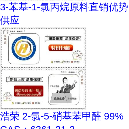
3-苯基-1-氯丙烷原料直销优势
供应
浩荣 2-氯-5-硝基苯甲醛 99%