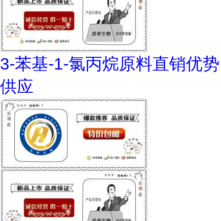
3-苯基-1-氯丙烷原料直销优势
供应