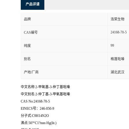
产品详请
品牌
浩荣生物
24168-70-5
CAS编号
99
纯度
别名
格蓬吡嗪
产地/厂商
湖北武汉
中文名称:2-甲氧基-3-仲丁基吡嗪
中文别名:2-仲丁基-3-甲氧基吡嗪
CAS No:24168-70-5
EINECS号：246-050-9
分子式:C9H14N2O
沸点:50?°C1?mm Hg(lit.)