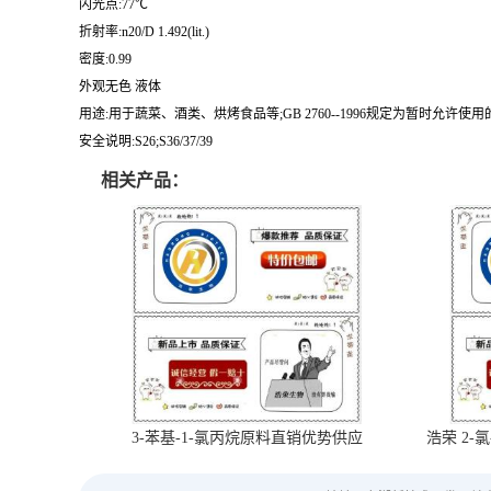
闪光点:77℃
折射率:n20/D 1.492(lit.)
密度:0.99
外观无色 液体
用途:用于蔬菜、酒类、烘烤食品等;GB 2760--1996规定为暂时
安全说明:S26;S36/37/39
相关产品：
3-苯基-1-氯丙烷原料直销优势供应
浩荣 2-氯