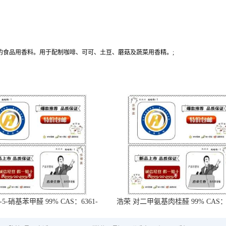
允许使用的食品用香料。用于配制咖啡、可可、土豆、蘑菇及蔬菜用香精。;
-5-硝基苯甲醛 99% CAS：6361-
浩荣 对二甲氨基肉桂醛 99% CAS：6
21-3
18-5