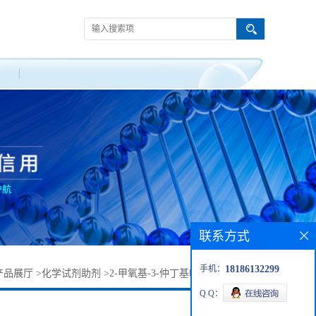
联系方式
手机：
18186132299
产品展厅
>
化学试剂助剂
>
2-甲氧基-3-仲丁基吡嗪丨24168-70-5
Q Q：