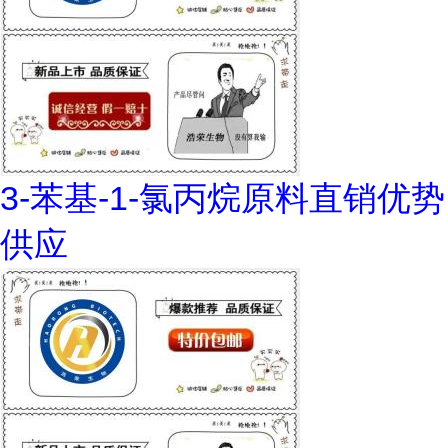
3-苯基-1-氯丙烷原料直销优势
供应