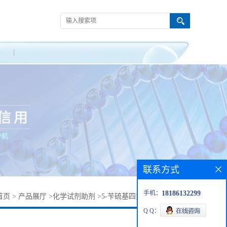
联系方式
手机：
18186132299
首页
>
产品展厅
>
化学试剂助剂
>
5-苄硫基四氮唑丨21871-47-6
Q Q：