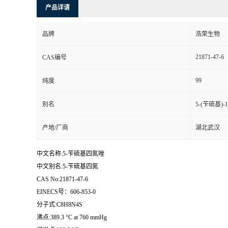
产品详请
品牌
浩荣生物
21871-47-6
CAS编号
99
纯度
别名
5-(苄硫基)-
产地/厂商
湖北武汉
中文名称:5-苄硫基四氮唑
中文别名:5-苄硫基四氮
CAS No:21871-47-6
EINECS号：606-853-0
分子式:C8H8N4S
沸点:389.3 °C at 760 mmHg