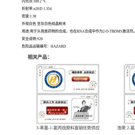
闪光点:189.2 °C
折射率:n20/D 1.354
密度:1.38
外观白色 至灰白色结晶粉末
用途:用于头孢类药物的合成，也在RNA合成中作为2-O-TBDMS激活剂。D
安全说明:S26
危险品运输编号：HAZARD
相关产品：
3-苯基-1-氯丙烷原料直销优势供应
浩荣 2-氯