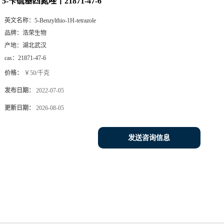
5-苄硫基四氮唑丨21871-47-6
英文名称：
5-Benzylthio-1H-tetrazole
品牌：
浩荣生物
产地：
湖北武汉
cas：
21871-47-6
价格：
￥50/千克
发布日期：
2022-07-05
更新日期：
2026-08-05
发送咨询信息