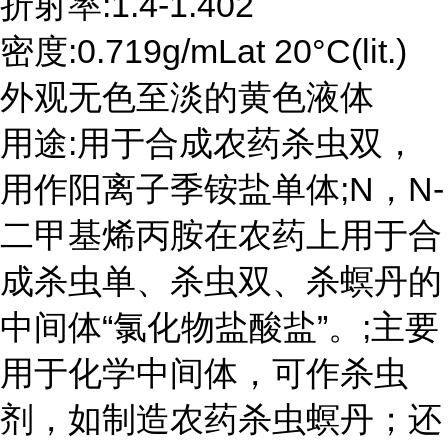
折射率:1.4-1.402
密度:0.719g/mLat 20°C(lit.)
外观无色至淡的黄色液体
用途:用于合成农药杀虫双，
用作阳离子季铵盐单体;N，N-
二甲基烯丙胺在农药上用于合
成杀虫单、杀虫双、杀螟丹的
中间体“氯化物盐酸盐”。;主要
用于化学中间体，可作杀虫
剂，如制造农药杀虫螟丹；还