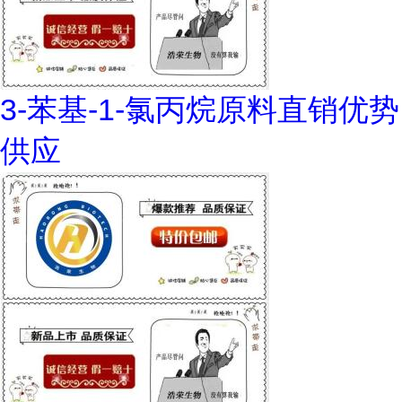
3-苯基-1-氯丙烷原料直销优势
供应