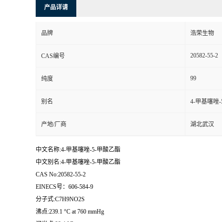
产品详请
品牌
浩荣生物
20582-55-2
CAS编号
99
纯度
别名
4-甲基噻唑
产地/厂商
湖北武汉
中文名称:4-甲基噻唑-5-甲酸乙酯
中文别名:4-甲基噻唑-5-甲酸乙酯
CAS No:20582-55-2
EINECS号：606-584-9
分子式:C7H9NO2S
沸点:239.1 °C at 760 mmHg