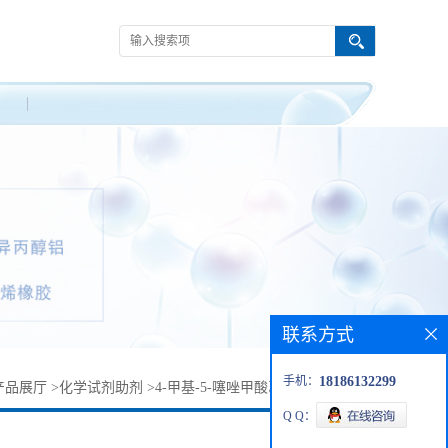
联系方式
手机：
18186132299
产品展厅
>
化学试剂助剂
>
4-甲基-5-噻唑甲酸乙酯丨20582-55-2
Q Q：