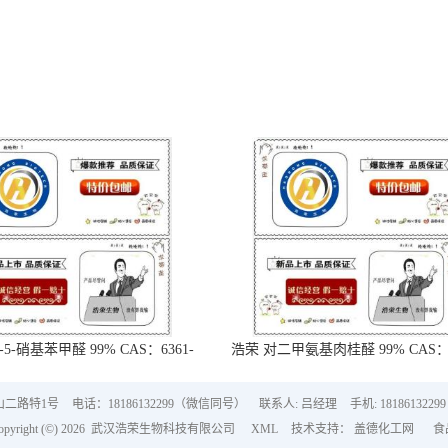
-5-硝基苯甲醛 99% CAS：6361-
浩荣 对二甲氨基肉桂醛 99% CAS：6
21-3
18-5
山二路特1号
电话：18186132299（微信同号）
联系人: 吕经理
手机: 18186132299
right (©) 2026
武汉浩荣生物科技有限公司
XML
技术支持：
盖德化工网
食