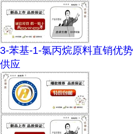
3-苯基-1-氯丙烷原料直销优势
供应