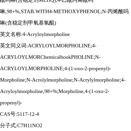
酰吗啉(含稳定剂MEHQ);4-乙酰丙烯酰吗
啉,98+%,STAB.WITH4-METHOXYPHENOL;N-丙烯酰吗
啉(含稳定剂甲氧基氢醌)
英文名称:4-Acryloylmorpholine
英文同义词:ACRYLOYLMORPHOLINE;4-
ACRYLOYLMORChemicalbookPHOLINE;N-
ACRYLOYLMORPHOLINE;4-(1-oxo-2-propenyl)-
Morpholine;N-Acrolylmorpholine;N-Acrylylmorpholine;4-
Acryloylmorpholine,98+%;Morpholine,4-(1-oxo-2-
propenyl)-
CAS号:5117-12-4
分子式:C7H11NO2